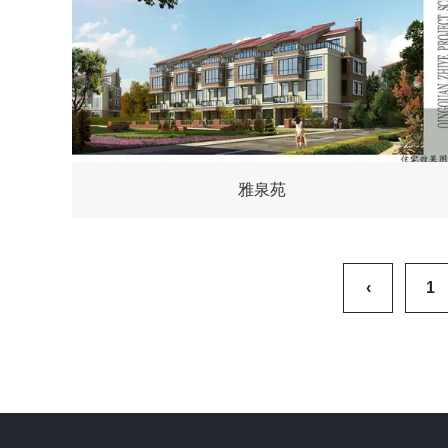
雅泉苑
‹
1