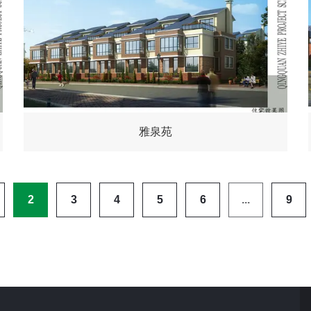
雅泉苑
2
3
4
5
6
...
9